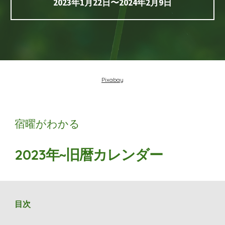
2023年1月22日〜2024年2月9日
Pixabay
宿曜がわかる
2023年~旧暦カレンダー
目次