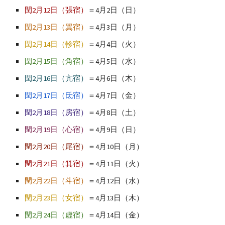
閏2月12日（張宿）
＝4月2日（日）
閏2月13日（翼宿）
＝4月3日（月）
閏2月14日（軫宿）
＝4月4日（火）
閏2月15日（角宿）
＝4月5日（水）
閏2月16日（亢宿）
＝4月6日（木）
閏2月17日（氐宿）
＝4月7日（金）
閏2月18日（房宿）
＝4月8日（土）
閏2月19日（心宿）
＝4月9日（日）
閏2月20日（尾宿）
＝4月10日（月）
閏2月21日（箕宿）
＝4月11日（火）
閏2月22日（斗宿）
＝4月12日（水）
閏2月23日（女宿）
＝4月13日（木）
閏2月24日（虚宿）
＝4月14日（金）