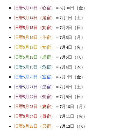
旧暦5月13日（心宿）
＝6月30日（金）
旧暦5月14日（尾宿）
＝7月1日（土）
旧暦5月15日（箕宿）
＝7月2日（日）
旧暦5月16日（斗宿）
＝7月3日（月）
旧暦5月17日（女宿）
＝7月4日（火）
旧暦5月18日（虚宿）
＝7月5日（水）
旧暦5月19日（危宿）
＝7月6日（木）
旧暦5月20日（室宿）
＝7月7日（金）
旧暦5月21日（壁宿）
＝7月8日（土）
旧暦5月22日（奎宿）
＝7月9日（日）
旧暦5月23日（婁宿）
＝7月10日（月）
旧暦5月24日（胃宿）
＝7月11日（火）
旧暦5月25日（昴宿）
＝7月12日（水）