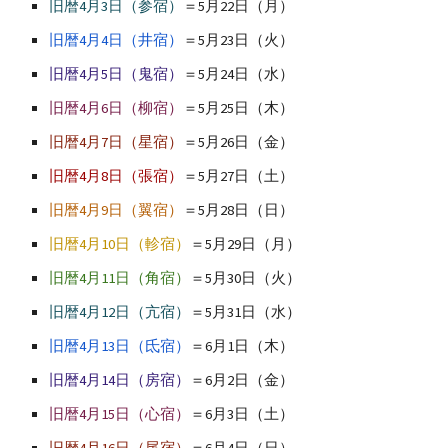
旧暦4月3日（参宿）
＝5月22日（月）
旧暦4月4日（井宿）
＝5月23日（火）
旧暦4月5日（鬼宿）
＝5月24日（水）
旧暦4月6日（柳宿）
＝5月25日（木）
旧暦4月7日（星宿）
＝5月26日（金）
旧暦4月8日（張宿）
＝5月27日（土）
旧暦4月9日（翼宿）
＝5月28日（日）
旧暦4月10日（軫宿）
＝5月29日（月）
旧暦4月11日（角宿）
＝5月30日（火）
旧暦4月12日（亢宿）
＝5月31日（水）
旧暦4月13日（氐宿）
＝6月1日（木）
旧暦4月14日（房宿）
＝6月2日（金）
旧暦4月15日（心宿）
＝6月3日（土）