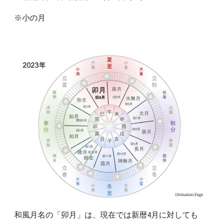
※小の月
和風月名の「卯月」は、現在では新暦4月に対しても