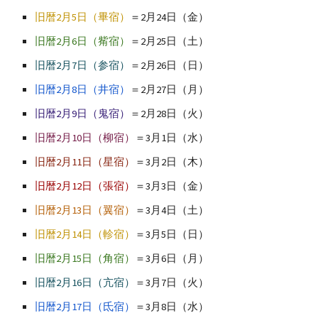
旧暦2月5日（畢宿）
＝2月24日（金）
旧暦2月6日（觜宿）
＝2月25日（土）
旧暦2月7日（参宿）
＝2月26日（日）
旧暦2月8日（井宿）
＝2月27日（月）
旧暦2月9日（鬼宿）
＝2月28日（火）
旧暦2月10日（柳宿）
＝3月1日（水）
旧暦2月11日（星宿）
＝3月2日（木）
旧暦2月12日（張宿）
＝3月3日（金）
旧暦2月13日（翼宿）
＝3月4日（土）
旧暦2月14日（軫宿）
＝3月5日（日）
旧暦2月15日（角宿）
＝3月6日（月）
旧暦2月16日（亢宿）
＝3月7日（火）
旧暦2月17日（氐宿）
＝3月8日（水）