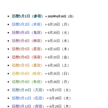
旧暦5月1日（参宿）
＝2023年6月18日（日）
旧暦5月2日（井宿）
＝6月19日（月）
旧暦5月3日（鬼宿）
＝6月20日（火）
旧暦5月4日（柳宿）
＝6月21日（水）
旧暦5月5日（星宿）
＝6月22日（木）
旧暦5月6日（張宿）
＝6月23日（金）
旧暦5月7日（翼宿）
＝6月24日（土）
旧暦5月8日（軫宿）
＝6月25日（日）
旧暦5月9日（角宿）
＝6月26日（月）
旧暦5月10日（亢宿）
＝6月27日（火）
旧暦5月11日（氐宿）
＝6月28日（水）
旧暦5月12日（房宿）
＝6月29日（木）