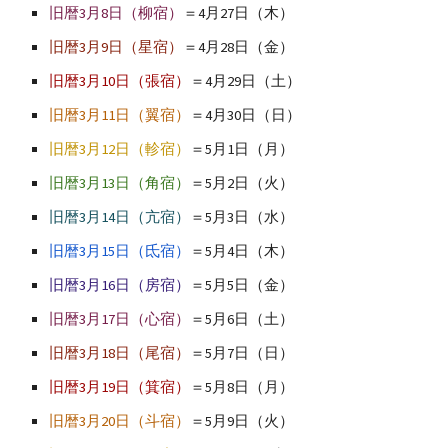
旧暦3月8日（柳宿）
＝4月27日（木）
旧暦3月9日（星宿）
＝4月28日（金）
旧暦3月10日（張宿）
＝4月29日（土）
旧暦3月11日（翼宿）
＝4月30日（日）
旧暦3月12日（軫宿）
＝5月1日（月）
旧暦3月13日（角宿）
＝5月2日（火）
旧暦3月14日（亢宿）
＝5月3日（水）
旧暦3月15日（氐宿）
＝5月4日（木）
旧暦3月16日（房宿）
＝5月5日（金）
旧暦3月17日（心宿）
＝5月6日（土）
旧暦3月18日（尾宿）
＝5月7日（日）
旧暦3月19日（箕宿）
＝5月8日（月）
旧暦3月20日（斗宿）
＝5月9日（火）