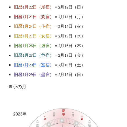
旧暦1月22日（尾宿）
＝2月12日（日）
旧暦1月23日（箕宿）
＝2月13日（月）
旧暦1月24日（斗宿）
＝2月14日（火）
旧暦1月25日（女宿）
＝2月15日（水）
旧暦1月26日（虚宿）
＝2月16日（木）
旧暦1月27日（危宿）
＝2月17日（金）
旧暦1月28日（室宿）
＝2月18日（土）
旧暦1月29日（壁宿）
＝2月19日（日）
※小の月