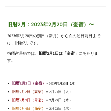
旧暦2月：2023年2月20日（奎宿）〜
2023年2月20日の朔日（新月）から次の朔日前日まで
は、旧暦2月です。
宿曜占星術では、
旧暦2月1日は「奎宿」
にあたりま
す。
旧暦2月1日（奎宿）
＝2023年2月20日（月）
旧暦2月2日（婁宿）
＝2月21日（火）
旧暦2月3日（胃宿）
＝2月22日（水）
旧暦2月4日（昴宿）
＝2月23日（木）