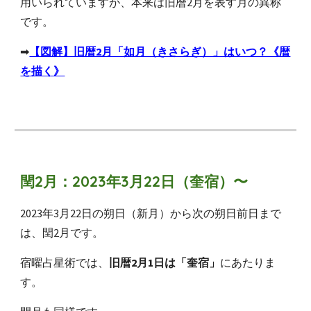
用いられていますが、本来は旧暦2月を表す月の異称
です。
➡
【図解】旧暦2月「如月（きさらぎ）」はいつ？《暦
を描く》
閏2月：2023年3月22日（奎宿）〜
2023年
3
月2
2
日の朔日（新月）から次の朔日前日まで
は、
閏
2月です。
宿曜占星術では、
旧暦2月1日は「奎宿」
にあたりま
す。