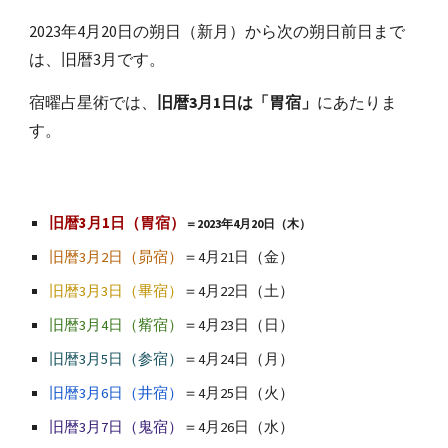
2023年4月20日の朔日（新月）から次の朔日前日まで
は、旧暦3月です。
宿曜占星術では、
旧暦3月1日は「胃宿」
にあたりま
す。
旧暦3月1日（胃宿）
＝2023年4月20日（木）
旧暦3月2日（昴宿）
＝4月21日（金）
旧暦3月3日（畢宿）
＝4月22日（土）
旧暦3月4日（觜宿）
＝4月23日（日）
旧暦3月5日（参宿）
＝4月24日（月）
旧暦3月6日（井宿）
＝4月25日（火）
旧暦3月7日（鬼宿）
＝4月26日（水）