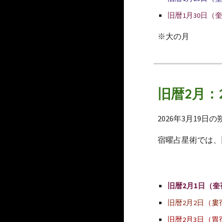
旧暦1月30日（
※大の月
旧暦2月：
2026年3月19
宿曜占星術では、
旧暦2月1日（奎
旧暦2月2日（婁
旧暦2月3日（胃