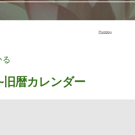
Pixabay
かる
年~旧暦カレンダー